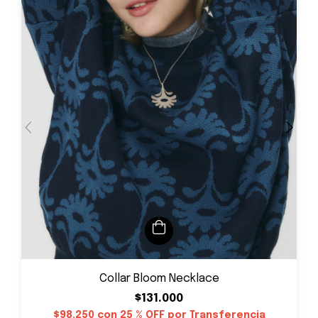
Collar Bloom Necklace
$131.000
$98.250
con
25 % OFF por Transferencia